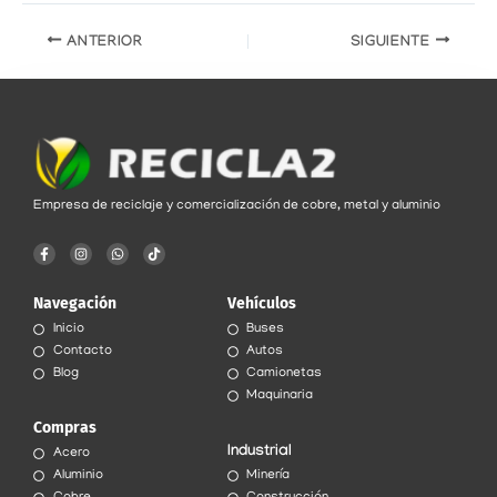
ANTERIOR
SIGUIENTE
Empresa de reciclaje y comercialización de cobre, metal y aluminio
F
I
W
T
a
n
h
i
c
s
a
k
e
t
t
t
Navegación
b
a
s
o
Vehículos
o
g
a
k
o
r
p
Inicio
Buses
k
a
p
Contacto
Autos
-
m
f
Blog
Camionetas
Maquinaria
Compras
Industrial
Acero
Aluminio
Minería