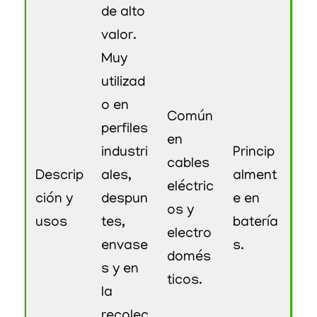
de alto
valor.
Muy
utilizad
o en
Común
perfiles
en
industri
Princip
cables
Descrip
ales,
alment
eléctric
ción y
despun
e en
os y
usos
tes,
batería
electro
envase
s.
domés
s y en
ticos.
la
recolec