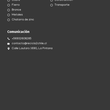
Cobre
Construcción
Fierro
Transporte
Bronce
Metales
Chatarra de zinc
Comunicación
+56932608285
contacto@recicla2chile.cl
Calle Lautaro 1690, La Pintana