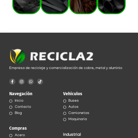
Empresa de reciclaje y comercialización de cobre, metal y aluminio
F
I
W
T
a
n
h
i
c
s
a
k
e
t
t
t
Navegación
Vehículos
b
a
s
o
o
g
a
k
Inicio
Buses
o
r
p
k
a
p
Contacto
Autos
-
m
f
Blog
Camionetas
Maquinaria
Compras
Industrial
Acero