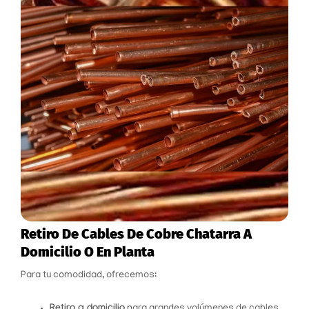
Retiro De Cables De Cobre Chatarra A
Domicilio O En Planta
Para tu comodidad, ofrecemos:
Retiro a domicilio
para grandes volúmenes de cables