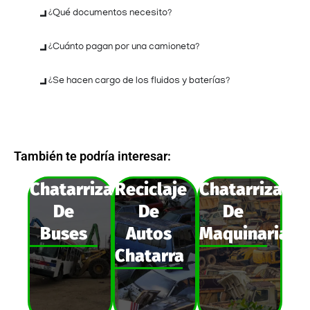
¿Qué documentos necesito?
¿Cuánto pagan por una camioneta?
¿Se hacen cargo de los fluidos y baterías?
También te podría interesar:
Chatarrización
Reciclaje
Chatarrizació
De
De
De
Buses
Autos
Maquinarias
Chatarra