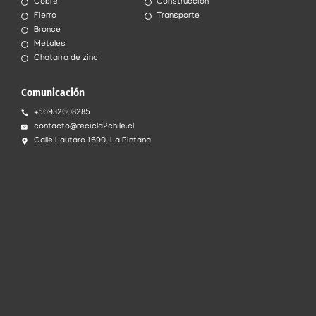
Cobre
Construcción
Fierro
Transporte
Bronce
Metales
Chatarra de zinc
Comunicación
+56932608285
contacto@recicla2chile.cl
Calle Lautaro 1690, La Pintana