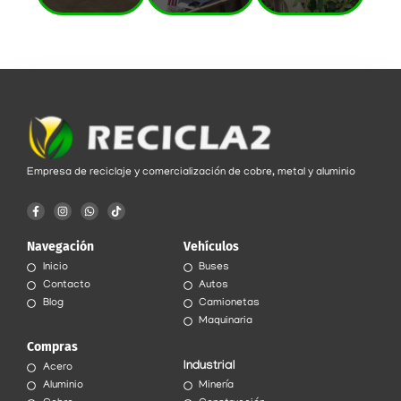
Empresa de reciclaje y comercialización de cobre, metal y aluminio
F
I
W
T
a
n
h
i
c
s
a
k
e
t
t
t
Navegación
Vehículos
b
a
s
o
o
g
a
k
Inicio
Buses
o
r
p
k
a
p
Contacto
Autos
-
m
f
Blog
Camionetas
Maquinaria
Compras
Industrial
Acero
Aluminio
Minería