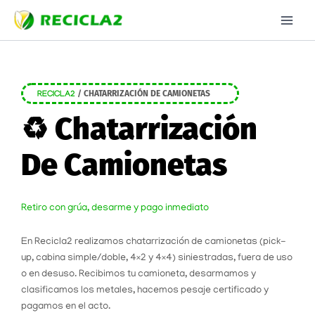
Ir
al
contenido
/
CHATARRIZACIÓN DE CAMIONETAS
RECICLA2
♻️ Chatarrización
De Camionetas
Retiro con grúa, desarme y pago inmediato
En Recicla2 realizamos chatarrización de camionetas (pick-
up, cabina simple/doble, 4×2 y 4×4) siniestradas, fuera de uso
o en desuso. Recibimos tu camioneta, desarmamos y
clasificamos los metales, hacemos pesaje certificado y
pagamos en el acto.