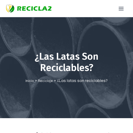
Ir
al
contenido
¿Las Latas Son
Reciclables?
¿Las latas son reciclables?
Inicio
Reciclaje