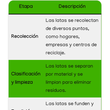
Etapa
Descripción
Las latas se recolectan
de diversos puntos,
Recolección
como hogares,
empresas y centros de
reciclaje.
Las latas se separan
Clasificación
por material y se
y limpieza
limpian para eliminar
residuos.
Las latas se funden y