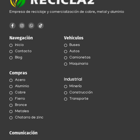
Empresa de reciclaje y comercialización de cobre, metal y aluminio
F
I
W
T
a
n
h
i
c
s
a
k
e
t
t
t
Navegación
Vehículos
b
a
s
o
o
g
a
k
Inicio
Buses
o
r
p
k
a
p
Contacto
Autos
-
m
f
Blog
Camionetas
Maquinaria
Compras
Industrial
Acero
Aluminio
Minería
Cobre
Construcción
Fierro
Transporte
Bronce
Metales
Chatarra de zinc
Comunicación