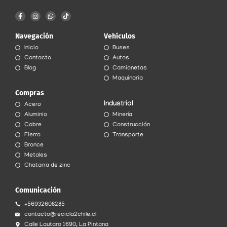
F
I
W
T
a
n
h
i
c
s
a
k
e
t
t
t
Navegación
Vehículos
b
a
s
o
o
g
a
k
Inicio
Buses
o
r
p
k
a
p
Contacto
Autos
-
m
f
Blog
Camionetas
Maquinaria
Compras
Industrial
Acero
Aluminio
Minería
Cobre
Construcción
Fierro
Transporte
Bronce
Metales
Chatarra de zinc
Comunicación
+56932608285
contacto@recicla2chile.cl
Calle Lautaro 1690, La Pintana